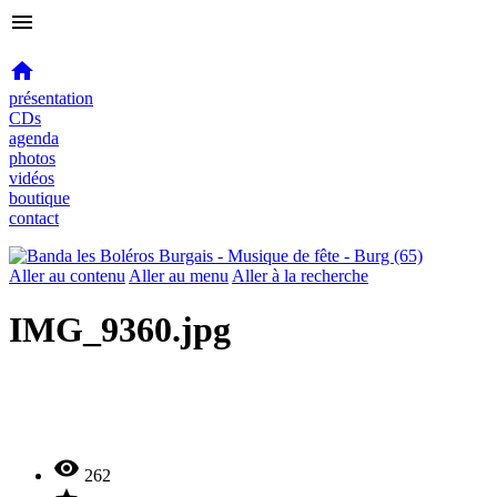
menu

présentation
CDs
agenda
photos
vidéos
boutique
contact
Aller au contenu
Aller au menu
Aller à la recherche
IMG_9360.jpg

262