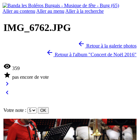
menu
Aller au contenu
Aller au menu
Aller à la recherche
IMG_6762.JPG

Retour à la galerie photos

Retour à l'album "Concert de Noël 2016"

359

pas encore de vote


Votre note :