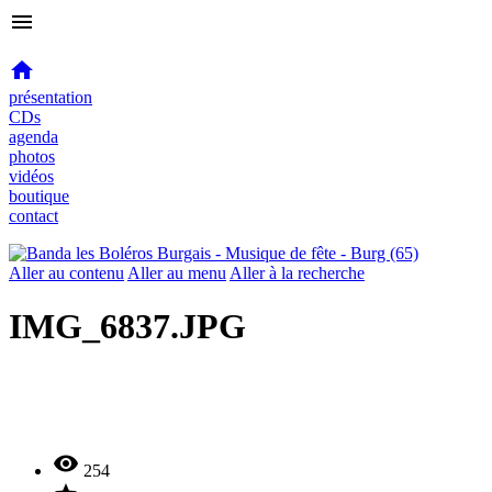
menu

présentation
CDs
agenda
photos
vidéos
boutique
contact
Aller au contenu
Aller au menu
Aller à la recherche
IMG_6837.JPG

254