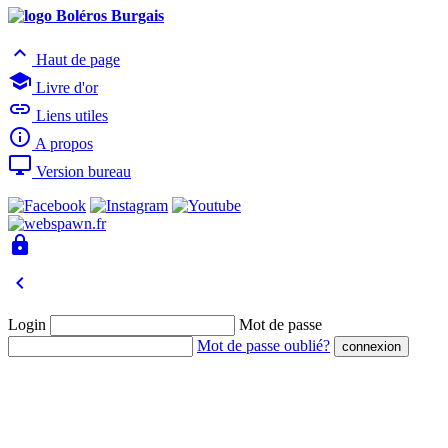

Haut de page

Livre d'or

Liens utiles

A propos

Version bureau


Login
Mot de passe
Mot de passe oublié?