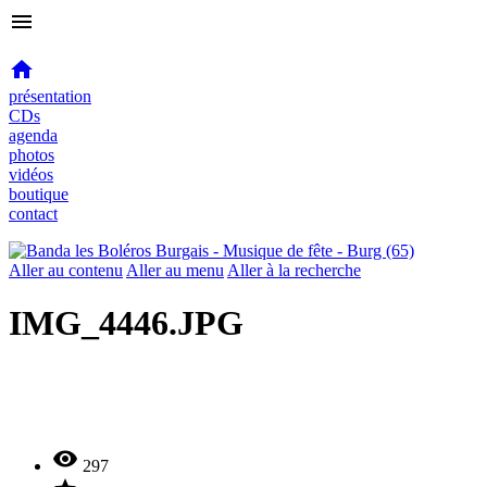
menu

présentation
CDs
agenda
photos
vidéos
boutique
contact
Aller au contenu
Aller au menu
Aller à la recherche
IMG_4446.JPG

297